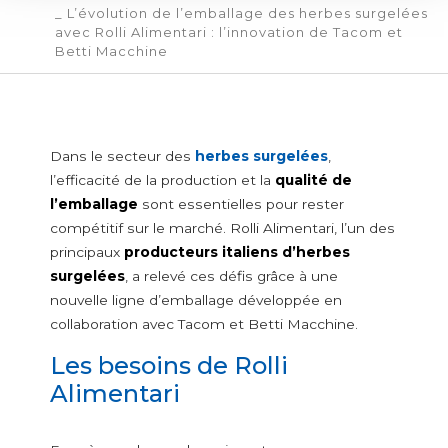
_ L’évolution de l’emballage des herbes surgelées
BECS VERSEURS
avec Rolli Alimentari : l’innovation de Tacom et
SERVICES
Betti Macchine
CERTIFICATIONS
NEWS
CONTACT
Dans le secteur des
herbes surgelées
,
VERSEURS ALIMENTAIRES
l’efficacité de la production et la
qualité de
Aliments et additifs en poudre
l’emballage
sont essentielles pour rester
compétitif sur le marché. Rolli Alimentari, l’un des
Additifs alimentaires
principaux
producteurs italiens d’herbes
Nourriture pour enfants
surgelées
, a relevé ces défis grâce à une
Nourriture saine
nouvelle ligne d’emballage développée en
Lait en poudre
collaboration avec Tacom et Betti Macchine.
Thé, café et boissons instantanés
Céréales et légumes
Les besoins de Rolli
Alimentari
Amidons
Céréales en grains et pour le petit déjeuner
Farines