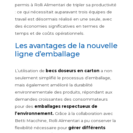
permis à Rolli Alimentari de tripler sa productivité
Bicarbonate
: ce qui nécessitait auparavant trois équipes de
Déodorant en poudre et talc
travail est désormais réalisé en une seule, avec
Perles et sels de bain
des économies significatives en termes de
Produits pour les animaux et le jardin
temps et de coûts opérationnels.
Pesticides et fertilisants
Les avantages de la nouvelle
Litières
ligne d’emballage
Aliments pour animaux domestiques
Semences
L’utilisation de
becs doseurs en carton
a non
BECS VERSEURS
seulement simplifié le processus d’emballage,
Pac spout
mais également amélioré la durabilité
Cloc spout
environnementale des produits, répondant aux
Pour & dose
demandes croissantes des consommateurs
Bispenser
pour des
emballages respectueux de
l’environnement.
Grâce à la collaboration avec
LIGNES D'EMBALLAGE ET ACCESSOIRES
Betti Macchine, Rolli Alimentari a pu conserver la
flexibilité nécessaire pour
gérer différents
Lignes d'emballage pour étuis en carton