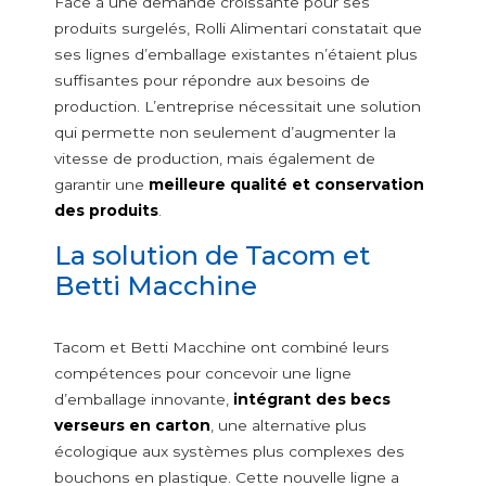
Face à une demande croissante pour ses
Riz
produits surgelés, Rolli Alimentari constatait que
Graines et légumes secs
ses lignes d’emballage existantes n’étaient plus
Édulcorants et aromatisants
suffisantes pour répondre aux besoins de
Plantes aromatiques surgelées
production. L’entreprise nécessitait une solution
Assaisonnements, plantes aromatiques et épices
qui permette non seulement d’augmenter la
Produits de confiserie
vitesse de production, mais également de
Sel
garantir une
meilleure qualité et conservation
Sucres et édulcorants
des produits
.
La solution de Tacom et
VERSEURS NON ALIMENTAIRES
Betti Macchine
Additifs de lavage et lessives
Anti calcaire
Poudres pour lave-vaisselle
Tacom et Betti Macchine ont combiné leurs
Lessives en poudre
compétences pour concevoir une ligne
Désinfectants et blanchissants
d’emballage innovante,
intégrant des becs
Sel pour lave-vaisselle
verseurs en carton
, une alternative plus
écologique aux systèmes plus complexes des
Produits pour la maison et l’hygiène personnelle
bouchons en plastique. Cette nouvelle ligne a
Amidon pour le corps