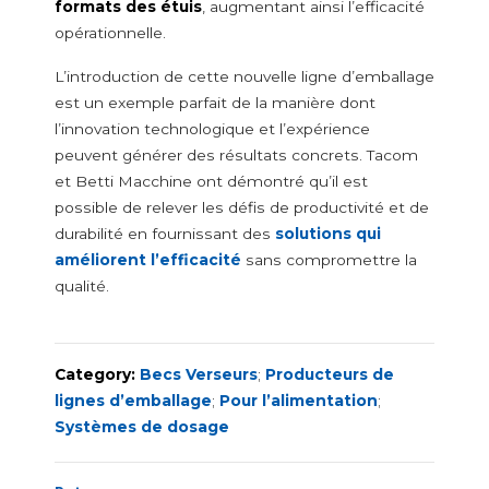
Machines d’insertion pour becs verseurs
formats des étuis
, augmentant ainsi l’efficacité
Cartoon feeder
opérationnelle.
External reel changer
L’introduction de cette nouvelle ligne d’emballage
Lignes de conditionnement d'occasion
est un exemple parfait de la manière dont
Optimisation des lignes d'emballage
l’innovation technologique et l’expérience
peuvent générer des résultats concrets. Tacom
et Betti Macchine ont démontré qu’il est
possible de relever les défis de productivité et de
durabilité en fournissant des
solutions qui
améliorent l’efficacité
sans compromettre la
qualité.
Category:
Becs Verseurs
;
Producteurs de
lignes d’emballage
;
Pour l’alimentation
;
Systèmes de dosage