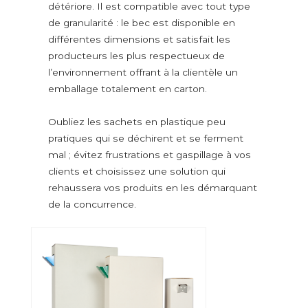
Riz
détériore. Il est compatible avec tout type
Graines et légumes secs
de granularité : le bec est disponible en
différentes dimensions et satisfait les
Édulcorants et aromatisants
producteurs les plus respectueux de
Plantes aromatiques surgelées
l’environnement offrant à la clientèle un
Assaisonnements, plantes aromatiques et épices
emballage totalement en carton.
Produits de confiserie
Sel
Oubliez les sachets en plastique peu
Sucres et édulcorants
pratiques qui se déchirent et se ferment
mal ; évitez frustrations et gaspillage à vos
VERSEURS NON ALIMENTAIRES
clients et choisissez une solution qui
Additifs de lavage et lessives
rehaussera vos produits en les démarquant
Anti calcaire
de la concurrence.
Poudres pour lave-vaisselle
Lessives en poudre
Désinfectants et blanchissants
Sel pour lave-vaisselle
Produits pour la maison et l’hygiène personnelle
Amidon pour le corps