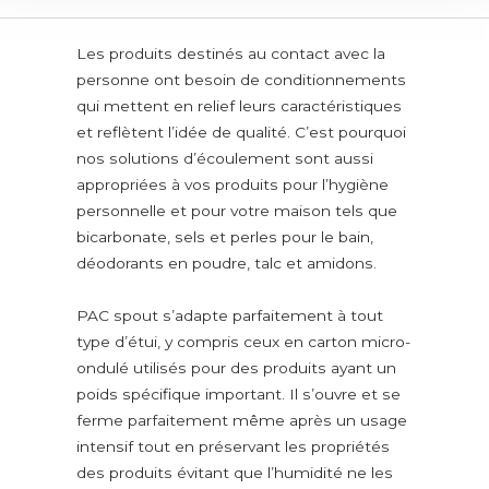
BECS VERSEURS
SERVICES
Les produits destinés au contact avec la
personne ont besoin de conditionnements
CERTIFICATIONS
qui mettent en relief leurs caractéristiques
NEWS
et reflètent l’idée de qualité. C’est pourquoi
CONTACT
nos solutions d’écoulement sont aussi
appropriées à vos produits pour l’hygiène
VERSEURS ALIMENTAIRES
personnelle et pour votre maison tels que
Aliments et additifs en poudre
bicarbonate, sels et perles pour le bain,
Additifs alimentaires
déodorants en poudre, talc et amidons.
Nourriture pour enfants
Nourriture saine
PAC spout s’adapte parfaitement à tout
Lait en poudre
type d’étui, y compris ceux en carton micro-
Thé, café et boissons instantanés
ondulé utilisés pour des produits ayant un
Céréales et légumes
poids spécifique important. Il s’ouvre et se
ferme parfaitement même après un usage
Amidons
intensif tout en préservant les propriétés
Céréales en grains et pour le petit déjeuner
des produits évitant que l’humidité ne les
Farines