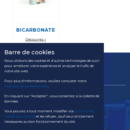
BICARBONATE
Découvrez »
Barre de cookies
Nous utilisons des cookies et d'autres technologies de suivi
pour améliorer votre expérience et analyser le trafic de
notre site web.
Pour plus d'informations, veuillez consulter notre
Politique de confidentialité
.
TACOM SA
En cliquant sur "Accepter", vous consentez à la collecte de
Via Campagna 28 CH - 6934 Bioggio
données.
Svizzera
Vous pouvez à tout moment modifier vos
paramètres
Téléphone:
relatifs aux cookies
et les refuser, sauf ceux strictement
+41 91 611 29 10
nécessaires au bon fonctionnement du site.
E-mail: