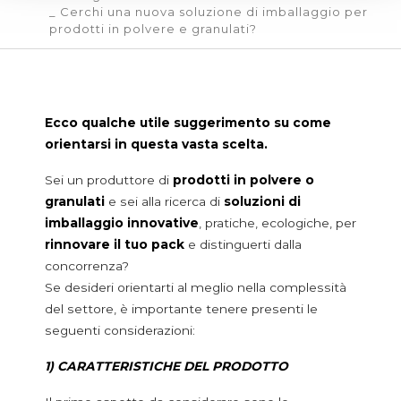
_ Cerchi una nuova soluzione di imballaggio per
BECCUCCI DOSATORI
prodotti in polvere e granulati?
SERVIZI
CERTIFICAZIONI
IL BLOG DI TACOM
CONTATTI
Ecco qualche utile suggerimento su come
orientarsi in questa vasta scelta.
DOSATORI FOOD
Sei un produttore di
prodotti in polvere o
Additivi e alimenti in polvere
granulati
e sei alla ricerca di
soluzioni di
Additivi alimentari
imballaggio innovative
, pratiche, ecologiche, per
Baby food
rinnovare il tuo pack
e distinguerti dalla
Health food
concorrenza?
Latte in polvere
Se desideri orientarti al meglio nella complessità
Tè, caffè e bevande istantanee
del settore, è importante tenere presenti le
Cereali e legumi
seguenti considerazioni:
Amidi
1) CARATTERISTICHE DEL PRODOTTO
Cereali in grano e da colazione
Farine