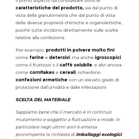
Il primo aspetto da considerare sono le
Riso
caratteristiche del prodotto,
sia dal punto di
Semi e legumi
vista della granulometria che dal punto di vista
Dolcificanti e insaporitori
delle diverse proprietà chimiche e organolettiche,
Aromi surgelati
poiché tutte incidono direttamente sulle scelte
Condimenti, aromi e spezie
relative alla confezione.
Dolci e decorazioni dolciarie
Per esempio,
prodotti in polvere molto fini
Sale
come
farine
e
detersivi
, ma anche
igroscopici
Zuccheri e dolcificanti
come il fruttosio o il
caffè solubile
, e altri ancora
come
cornflakes
e
cereali
, richiedono
DOSATORI NON-FOOD
confezioni ermetiche
con un elevato grado di
Additivi e detergenti
protezione dall’umidità e dalle infestazioni.
Additivi anticalcare
Detergenti per lavastoviglie
SCELTA DEL MATERIALE
Detersivi in polvere
Sappiamo bene che il mercato è in continuo
Igienizzanti e sbiancanti
mutamento e soggetto a fluttuazioni e mode. In
Sale per lavastoviglie
particolare negli ultimi anni è emersa
Prodotti casa e corpo
prorompente la richiesta di
imballaggi ecologici
.
Amidi corpo