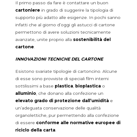
Il primo passo da fare è contattare un buon
Bicarbonato
cartoniere
in grado di suggerire la tipologia di
Deodoranti in polvere e talco
supporto più adatto alle esigenze. In pochi sanno
Perle e sali da bagno
infatti che al giorno d’oggi gli astucci di cartone
Animali e giardinaggio
permettono di avere soluzioni tecnicamente
avanzate, unite proprio alla
sostenibilità del
Fitofarmaci e fertilizzanti
cartone
.
Lettiere
Mangimi e Pet Food
INNOVAZIONI TECNICHE DEL CARTONE
Sementi
Esistono svariate tipologie di cartoncino. Alcune
BECCUCCI
di esse sono provviste di speciali film interni
Pac spout
sottilissimi a base
plastica
,
bioplastica
o
Cloc spout
alluminio
, che donano alla confezione un
Pour & dose
elevato grado di protezione dall’umidità
e
Bispenser
un’adeguata conservazione delle qualità
organolettiche, pur permettendo alla confezione
di essere
conforme alle normative europee di
LINEE DI IMBALLAGGIO
riciclo della carta
.
Linee di imballaggio per astucci di cartone