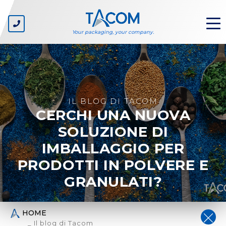
Your packaging, your company.
CHI SIAMO
L'azienda
IL BLOG DI TACOM
CERCHI UNA NUOVA
I valori
Ecosostenibilità
SOLUZIONE DI
IMBALLAGGIO PER
SETTORI
PRODOTTI IN POLVERE E
GDO - Private label
Produttori di beni di largo consumo
GRANULATI?
Cartonieri
Produttori di linee di imballaggio
Packaging designer
HOME
_ Il blog di Tacom