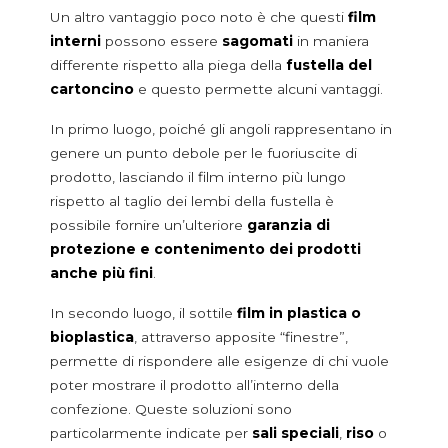
Carton Feeder
Un altro vantaggio poco noto è che questi
film
External Reel Changer
interni
possono essere
sagomati
in maniera
Linee di confezionamento usate
differente rispetto alla piega della
fustella del
Macchine inseritrici di erogatori
cartoncino
e questo permette alcuni vantaggi.
Ottimizzazione linee di imballaggio
In primo luogo, poiché gli angoli rappresentano in
genere un punto debole per le fuoriuscite di
prodotto, lasciando il film interno più lungo
rispetto al taglio dei lembi della fustella è
possibile fornire un’ulteriore
garanzia di
protezione e contenimento dei prodotti
anche più fini
.
In secondo luogo, il sottile
film in plastica o
bioplastica
, attraverso apposite “finestre”,
permette di rispondere alle esigenze di chi vuole
poter mostrare il prodotto all’interno della
confezione. Queste soluzioni sono
particolarmente indicate per
sali speciali
,
riso
o