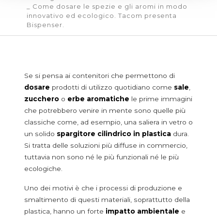
_ Come dosare le spezie e gli aromi in modo
BECCUCCI DOSATORI
innovativo ed ecologico. Tacom presenta
SERVIZI
Bispenser.
CERTIFICAZIONI
IL BLOG DI TACOM
CONTATTI
Se si pensa ai contenitori che permettono di
DOSATORI FOOD
dosare
prodotti di utilizzo quotidiano come
sale
,
Additivi e alimenti in polvere
zucchero
o
erbe aromatiche
le prime immagini
che potrebbero venire in mente sono quelle più
Additivi alimentari
classiche come, ad esempio, una saliera in vetro o
Baby food
un solido
spargitore cilindrico in plastica
dura.
Health food
Si tratta delle soluzioni più diffuse in commercio,
Latte in polvere
tuttavia non sono né le più funzionali né le più
Tè, caffè e bevande istantanee
ecologiche.
Cereali e legumi
Amidi
Uno dei motivi è che i processi di produzione e
Cereali in grano e da colazione
smaltimento di questi materiali, soprattutto della
Farine
plastica, hanno un forte
impatto ambientale
e