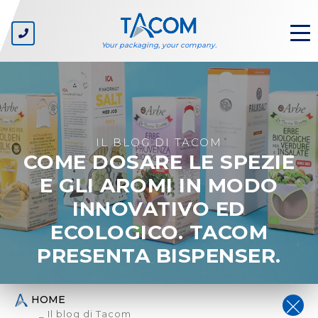
Your packaging, your company.
CHI SIAMO
L'azienda
IL BLOG DI TACOM
COME DOSARE LE SPEZIE
I valori
Ecosostenibilità
E GLI AROMI IN MODO
INNOVATIVO ED
SETTORI
ECOLOGICO. TACOM
GDO - Private label
Produttori di beni di largo consumo
PRESENTA BISPENSER.
Cartonieri
Produttori di linee di imballaggio
Packaging designer
HOME
_ Il blog di Tacom