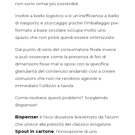
Riso
non sono ormai più sostenibili.
Semi e legumi
Inoltre a livello logistico vi è un’inefficienza a livello
Dolcificanti e insaporitori
di trasporto e stoccaggio poiché l’imballaggio pre-
Aromi surgelati
formato a base circolare occupa molto uno
Condimenti, aromi e spezie
spazio che non potrà quindi essere ottimizzato.
Dolci e decorazioni dolciarie
Sale
Dal punto di vista del consumatore finale invece
Zuccheri e dolcificanti
si può osservare come la presenza di fori di
dimensioni fisse mal si sposi con la specifica
granularità del contenuto andando così a creare
DOSATORI NON-FOOD
ostruzioni che non ne rendono agevole e
Additivi e detergenti
immediato l’utilizzo a tavola.
Additivi anticalcare
Detergenti per lavastoviglie
Come risolvere questi problemi? Scegliendo
Detersivi in polvere
Bispenser!
Igienizzanti e sbiancanti
Sale per lavastoviglie
Bispenser
è l’eco-dosatore brevettato da Tacom
che unisce alla praticità del classico erogatore
Prodotti casa e corpo
Spout in cartone
, l’innovazione di uno
Amidi corpo