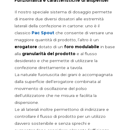
Funzionalità e caratteristiche di Bispenser
Carton Feeder
External Reel Changer
Il nostro speciale sistema di dosaggio permette
Linee di confezionamento usate
di inserire due diversi dosatori alle estremità
Macchine inseritrici di erogatori
laterali della confezione in cartone: uno è il
Ottimizzazione linee di imballaggio
classico
Pac Spout
che consente di versare una
maggiore quantità di prodotto, l’altro è un
erogatore
dotato di un
foro modulabile
in base
alla
granularità del prodotto
e al flusso
desiderato e che permette di utilizzare la
confezione direttamente a tavola.
La naturale fuoriuscita dei grani è accompagnata
dalla superficie dell’erogatore combinata al
movimento di oscillazione del polso
dell’utilizzatore che ne misura e facilita la
dispersione.
Le ali laterali inoltre permettono di indirizzare e
controllare il flusso di prodotto per un utilizzo
davvero sostenibile e senza sprechi e