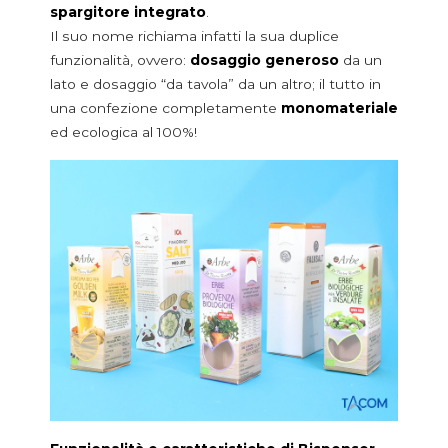
spargitore integrato
.
Bicarbonato
Il suo nome richiama infatti la sua duplice
Deodoranti in polvere e talco
funzionalità, ovvero:
dosaggio generoso
da un
Perle e sali da bagno
lato e dosaggio “da tavola” da un altro; il tutto in
Animali e giardinaggio
una confezione completamente
monomateriale
Fitofarmaci e fertilizzanti
ed ecologica al 100%!
Lettiere
Mangimi e Pet Food
Sementi
BECCUCCI
Pac spout
Cloc spout
Pour & dose
Bispenser
LINEE DI IMBALLAGGIO
Linee di imballaggio per astucci di cartone