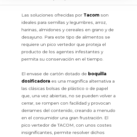
PICOS VERTEDORES
Las soluciones ofrecidas por
Tacom
son
SERVICIOS
ideales para semillas y legumbres, arroz,
CERTIFICACIONES
harinas, almidones y cereales en grano y de
NEWS
desayuno. Para este tipo de alimentos se
requiere un pico vertedor que proteja el
CONTACTOS
producto de los agentes infestantes y
permita su conservación en el tiempo.
PRODUCTOS ALIMENTARIOS
Aditivos y alimentos en polvo
El envase de cartón dotado de
boquilla
Aditivos alimentarios
dosificadora
es una magnífica alternativa a
Comida para bebés
las clásicas bolsas de plástico o de papel
Comida saludable
que, una vez abiertas, no se pueden volver a
Leche en polvo
cerrar, se rompen con facilidad y provocan
Té, café y bebidas instantáneas
derrames del contenido, creando a menudo
Cereales y legumbres
en el consumidor una gran frustración. El
Almidones
pico vertedor de TACOM, con unos costes
Cereales en grano y de desayuno
insignificantes, permite resolver dichos