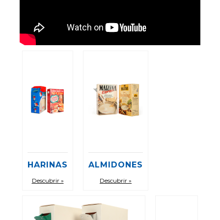
Líneas de embalaje para estuches de cartón
Máquinas aplicadoras de dosificadores
Carton Feeder
External reel changer
Líneas de envasado usadas
Optimización de líneas de embalaje
HARINAS
ALMIDONES
Descubrir »
Descubrir »