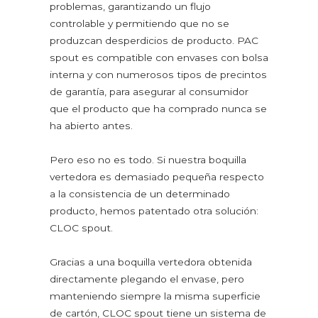
Harinas
problemas, garantizando un flujo
Arroz
controlable y permitiendo que no se
Semillas y legumbres
produzcan desperdicios de producto. PAC
spout es compatible con envases con bolsa
Azúcar y sazonadores
interna y con numerosos tipos de precintos
Condimentos congelados
de garantía, para asegurar al consumidor
Condimentos y especias
que el producto que ha comprado nunca se
Golosinas y decoraciones de repostería
ha abierto antes.
Sal
Azúcares y edulcorantes
Pero eso no es todo. Si nuestra boquilla
vertedora es demasiado pequeña respecto
PRODUCTOS NO ALIMENTARIOS
a la consistencia de un determinado
Aditivos y detergentes
producto, hemos patentado otra solución:
Aditivos antical
CLOC spout.
Detergentes de lavavajillas
Detergentes en polvo
Gracias a una boquilla vertedora obtenida
Desinfectantes y blanqueantes
directamente plegando el envase, pero
Sal de lavavajillas
manteniendo siempre la misma superficie
Productos para la casa y el cuerpo
de cartón, CLOC spout tiene un sistema de