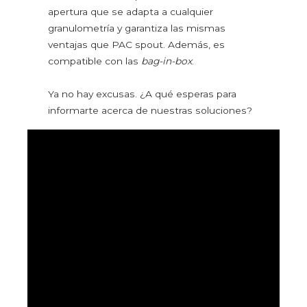
apertura que se adapta a cualquier
Almidones corporales
granulometría y garantiza las mismas
Bicarbonato
ventajas que PAC spout. Además, es
Desodorantes en polvo y talco
Perlas y sales de baño
compatible con las
bag-in-box
.
Animales y jardinería
Ya no hay excusas. ¿A qué esperas para
Fitosanitarios y fertilizantes
informarte acerca de nuestras soluciones?
Lechos de animales
Piensos y comida para mascotas
Semillas
PICOS VERTEDORES
Pac spout
Cloc spout
Pour & dose
Bispenser
LÍNEAS DE EMBALAJE Y ACCESORIOS