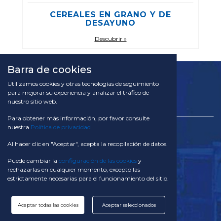
CEREALES EN GRANO Y DE
DESAYUNO
Descubrir »
Barra de cookies
Utilizamos cookies y otras tecnologías de seguimiento
para mejorar su experiencia y analizar el tráfico de
nuestro sitio web.
Para obtener más información, por favor consulte
nuestra
Política de privacidad
.
TACOM SA
Via Campagna 28 CH - 6934 Bioggio
Al hacer clic en "Aceptar", acepta la recopilación de datos.
Suiza
Puede cambiar la
configuración de las cookies
y
Teléfono:
rechazarlas en cualquier momento, excepto las
+41 91 611 29 10
estrictamente necesarias para el funcionamiento del sitio.
Correo electrónico:
info@tacom.ch
Aceptar todas las cookies
Aceptar seleccionados
Siguenos en: