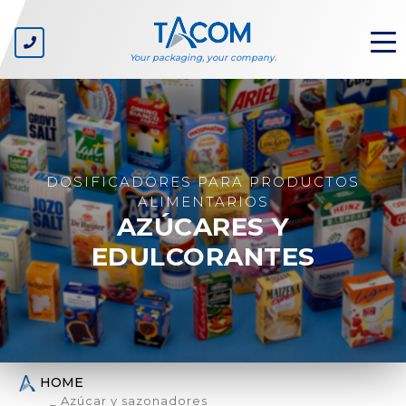
Your packaging, your company.
QUIÉNES
SOMOS
DOSIFICADORES PARA PRODUCTOS
Nuestra empresa
ALIMENTARIOS
Nuestros valores
AZÚCARES Y
Ecosostenibilidad
EDULCORANTES
SECTORES
Gran distribución – marcas blancas
Productores de bienes de consumo corriente
Fabricantes de cajas de cartón
Productores de líneas
Diseñadores de packaging
HOME
_ Azúcar y sazonadores