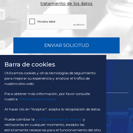
tratamiento de los datos
ENVIAR SOLICITUD
Barra de cookies
Utilizamos cookies y otras tecnologías de seguimiento
para mejorar su experiencia y analizar el tráfico de
nuestro sitio web.
Para obtener más información, por favor consulte
nuestra
Política de privacidad
.
TACOM SA
Via Campagna 28 CH - 6934 Bioggio
Al hacer clic en "Aceptar", acepta la recopilación de datos.
Suiza
Puede cambiar la
configuración de las cookies
y
Teléfono:
rechazarlas en cualquier momento, excepto las
+41 91 611 29 10
estrictamente necesarias para el funcionamiento del sitio.