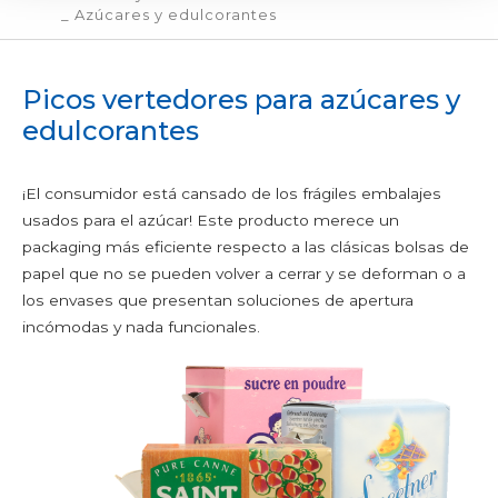
_ Azúcares y edulcorantes
PICOS VERTEDORES
SERVICIOS
Picos vertedores para azúcares y
CERTIFICACIONES
edulcorantes
NEWS
CONTACTOS
¡El consumidor está cansado de los frágiles embalajes
PRODUCTOS ALIMENTARIOS
usados para el azúcar! Este producto merece un
packaging más eficiente respecto a las clásicas bolsas de
Aditivos y alimentos en polvo
papel que no se pueden volver a cerrar y se deforman o a
Aditivos alimentarios
los envases que presentan soluciones de apertura
Comida para bebés
incómodas y nada funcionales.
Comida saludable
Leche en polvo
Té, café y bebidas instantáneas
Cereales y legumbres
Almidones
Cereales en grano y de desayuno