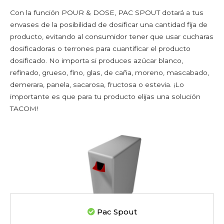
Almidones corporales
Con la función POUR & DOSE, PAC SPOUT dotará a tus
Bicarbonato
envases de la posibilidad de dosificar una cantidad fija de
Desodorantes en polvo y talco
producto, evitando al consumidor tener que usar cucharas
Perlas y sales de baño
dosificadoras o terrones para cuantificar el producto
Animales y jardinería
dosificado. No importa si produces azúcar blanco,
refinado, grueso, fino, glas, de caña, moreno, mascabado,
Fitosanitarios y fertilizantes
demerara, panela, sacarosa, fructosa o estevia. ¡Lo
Lechos de animales
importante es que para tu producto elijas una solución
Piensos y comida para mascotas
TACOM!
Semillas
PICOS VERTEDORES
Pac spout
Cloc spout
Pour & dose
Bispenser
LÍNEAS DE EMBALAJE Y ACCESORIOS
Pac Spout