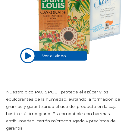
Harinas
Arroz
Semillas y legumbres
Azúcar y sazonadores
Condimentos congelados
Condimentos y especias
Golosinas y decoraciones de repostería
Sal
Ver el vídeo
Azúcares y edulcorantes
PRODUCTOS NO ALIMENTARIOS
Aditivos y detergentes
Nuestro pico PAC SPOUT protege el azúcar y los
Aditivos antical
edulcorantes de la humedad, evitando la formación de
Detergentes de lavavajillas
grumos y garantizando el uso del producto en la caja
Detergentes en polvo
hasta el último grano. Es compatible con barreras
Desinfectantes y blanqueantes
antihumedad, cartón microcorrugado y precintos de
Sal de lavavajillas
garantía.
Productos para la casa y el cuerpo