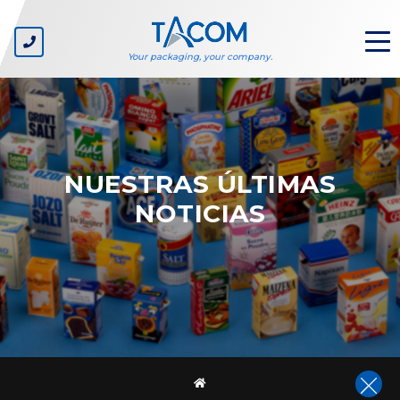
Your packaging, your company.
QUIÉNES
SOMOS
NUESTRAS ÚLTIMAS
Nuestra empresa
NOTICIAS
Nuestros valores
Ecosostenibilidad
SECTORES
Gran distribución – marcas blancas
Productores de bienes de consumo corriente
Fabricantes de cajas de cartón
Productores de líneas
Diseñadores de packaging