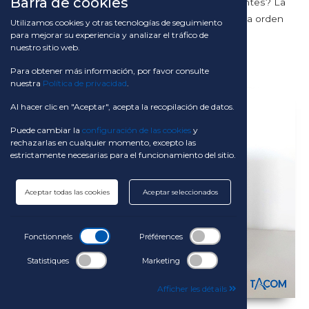
Barra de cookies
¿En qué dirección va el mercado de los detergentes? La
sostenibilidad medioambiental es ya un tema a la orden
Utilizamos cookies y otras tecnologías de seguimiento
para mejorar su experiencia y analizar el tráfico de
del día. Cada vez con más fuerza,...
nuestro sitio web.
Ver todo »
Para obtener más información, por favor consulte
nuestra
Política de privacidad
.
Al hacer clic en "Aceptar", acepta la recopilación de datos.
Puede cambiar la
configuración de las cookies
y
rechazarlas en cualquier momento, excepto las
estrictamente necesarias para el funcionamiento del sitio.
Aceptar todas las cookies
Aceptar seleccionados
Fonctionnels
Préférences
Statistiques
Marketing
Afficher les détails