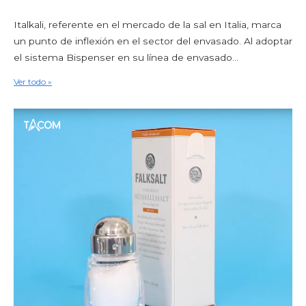
Líneas de embalaje para estuches de cartón
Máquinas aplicadoras de dosificadores
Italkali, referente en el mercado de la sal en Italia, marca
Carton Feeder
un punto de inflexión en el sector del envasado. Al adoptar
External reel changer
el sistema Bispenser en su línea de envasado...
Líneas de envasado usadas
Optimización de líneas de embalaje
Ver todo »