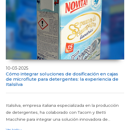
Harinas
Arroz
Semillas y legumbres
Azúcar y sazonadores
Condimentos congelados
Condimentos y especias
Golosinas y decoraciones de repostería
Sal
Azúcares y edulcorantes
10-03-2025
Cómo integrar soluciones de dosificación en cajas
PRODUCTOS NO ALIMENTARIOS
de microflute para detergentes: la experiencia de
Aditivos y detergentes
Italsilva
Aditivos antical
Detergentes de lavavajillas
Detergentes en polvo
Italsilva, empresa italiana especializada en la producción
Desinfectantes y blanqueantes
de detergentes, ha colaborado con Tacom y Betti
Sal de lavavajillas
Macchine para integrar una solución innovadora de...
Productos para la casa y el cuerpo
Ver todo »