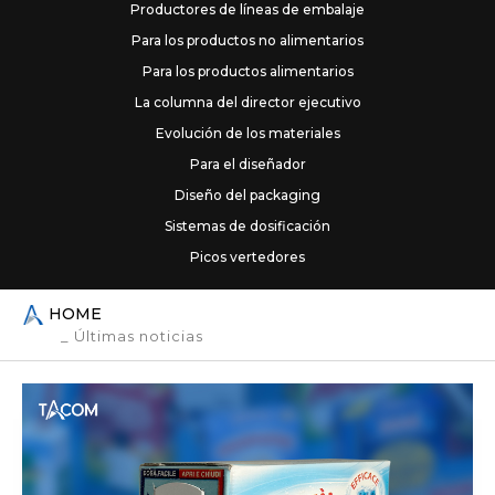
Productores de líneas de embalaje
Para los productos no alimentarios
PICOS VERTEDORES
Para los productos alimentarios
SERVICIOS
La columna del director ejecutivo
CERTIFICACIONES
NEWS
Evolución de los materiales
CONTACTOS
Para el diseñador
Diseño del packaging
PRODUCTOS ALIMENTARIOS
Sistemas de dosificación
Aditivos y alimentos en polvo
Picos vertedores
Aditivos alimentarios
Comida para bebés
HOME
Comida saludable
_ Últimas noticias
Leche en polvo
Té, café y bebidas instantáneas
Cereales y legumbres
Almidones
Cereales en grano y de desayuno