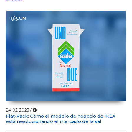
Almidones corporales
Bicarbonato
Desodorantes en polvo y talco
Perlas y sales de baño
Animales y jardinería
Fitosanitarios y fertilizantes
Lechos de animales
Piensos y comida para mascotas
Semillas
PICOS VERTEDORES
Pac spout
Cloc spout
Pour & dose
Bispenser
24-02-2025 /
Flat-Pack: Cómo el modelo de negocio de IKEA
está revolucionando el mercado de la sal
LÍNEAS DE EMBALAJE Y ACCESORIOS