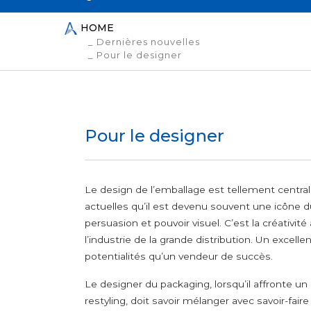
boîtes en carton
Graines et légumes 
Producteurs de
HOME
lignes d’emballage
Édulcorants et arom
_ Dernières nouvelles
Packaging designer
_ Pour le designer
Plantes aromatique
Assaisonnements, p
Produits de confiser
Sel
Sucres et édulcoran
Pour le designer
Le design de l’emballage est tellement centra
actuelles qu’il est devenu souvent une icône d
persuasion et pouvoir visuel. C’est la créativi
l’industrie de la grande distribution. Un excel
potentialités qu’un vendeur de succès.
Le designer du packaging, lorsqu’il affronte u
restyling, doit savoir mélanger avec savoir-fair