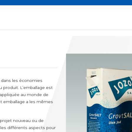
secs
Produits pour les animaux et l
atisants
Pesticides et fertilisants
s surgelées
Litières
lantes aromatiques et épices
Aliments pour animaux domes
ie
Semences
ts
l dans les économies
u produit. L’emballage est
té appliquée au monde de
lent emballage a les mêmes
n projet nouveau ou de
e les différents aspects pour