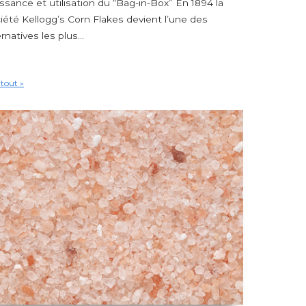
ssance et utilisation du “Bag-in-Box” En 1894 la
iété Kellogg’s Corn Flakes devient l’une des
ernatives les plus...
 tout »