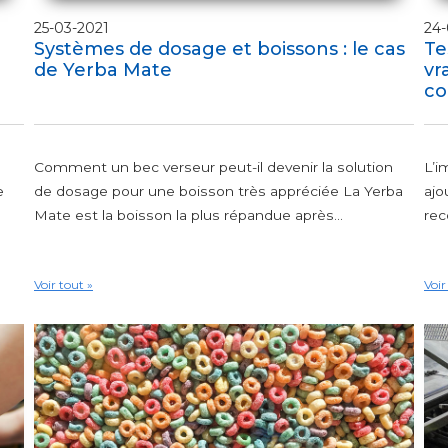
25-03-2021
24-
Systèmes de dosage et boissons : le cas
Te
de Yerba Mate
vr
co
Comment un bec verseur peut-il devenir la solution
L’i
e
de dosage pour une boisson très appréciée La Yerba
ajo
Mate est la boisson la plus répandue après...
rec
Voir tout »
Voir