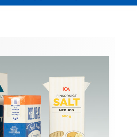
Cartoon feeder
e jardin
External reel changer
Lignes de
conditionnement
d'occasion
tiques
Optimisation des
lignes d'emballage