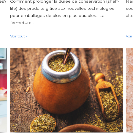
ves?
Comment prolonger la durée de conservation (shelf-
Nai
life) des produits grâce aux nouvelles technologies
soc
pour emballages de plus en plus durables. La
alt
fermeture...
Voir tout »
Voir