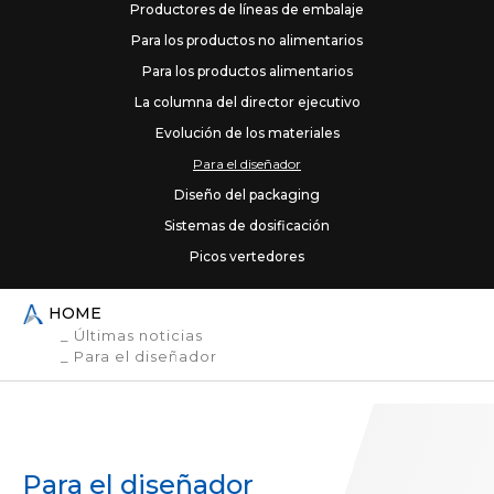
Productores de líneas de embalaje
Para los productos no alimentarios
PICOS VERTEDORES
Para los productos alimentarios
SERVICIOS
La columna del director ejecutivo
CERTIFICACIONES
NEWS
Evolución de los materiales
CONTACTOS
Para el diseñador
Diseño del packaging
PRODUCTOS ALIMENTARIOS
Sistemas de dosificación
Aditivos y alimentos en polvo
Picos vertedores
Aditivos alimentarios
Comida para bebés
HOME
Comida saludable
_ Últimas noticias
Leche en polvo
_ Para el diseñador
Té, café y bebidas instantáneas
Cereales y legumbres
Almidones
Cereales en grano y de desayuno
Para el diseñador