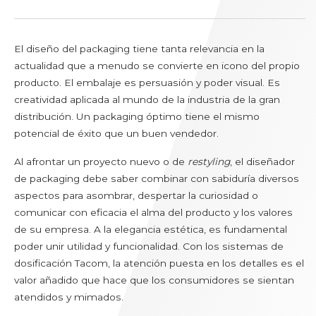
Harinas
Arroz
Semillas y legumbres
El diseño del packaging tiene tanta relevancia en la
Azúcar y sazonadores
actualidad que a menudo se convierte en icono del propio
Condimentos congelados
producto. El embalaje es persuasión y poder visual. Es
Condimentos y especias
creatividad aplicada al mundo de la industria de la gran
Golosinas y decoraciones de repostería
distribución. Un packaging óptimo tiene el mismo
Sal
potencial de éxito que un buen vendedor.
Azúcares y edulcorantes
Al afrontar un proyecto nuevo o de
restyling
, el diseñador
de packaging debe saber combinar con sabiduría diversos
PRODUCTOS NO ALIMENTARIOS
aspectos para asombrar, despertar la curiosidad o
Aditivos y detergentes
comunicar con eficacia el alma del producto y los valores
Aditivos antical
de su empresa. A la elegancia estética, es fundamental
Detergentes de lavavajillas
poder unir utilidad y funcionalidad. Con los sistemas de
Detergentes en polvo
dosificación Tacom, la atención puesta en los detalles es el
Desinfectantes y blanqueantes
valor añadido que hace que los consumidores se sientan
Sal de lavavajillas
atendidos y mimados.
Productos para la casa y el cuerpo