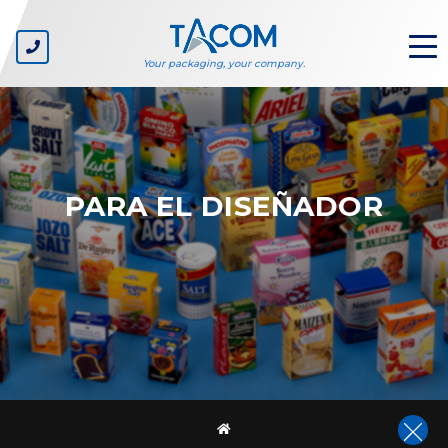
Your packaging, your company.
QUIÉNES
SOMOS
PARA EL DISEÑADOR
Nuestra empresa
Nuestros valores
Ecosostenibilidad
SECTORES
Gran distribución – marcas blancas
Productores de bienes de consumo corriente
Fabricantes de cajas de cartón
Productores de líneas
Diseñadores de packaging