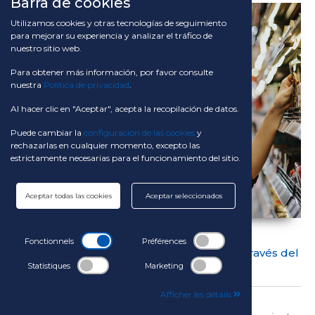
Barra de cookies
Utilizamos cookies y otras tecnologías de seguimiento
para mejorar su experiencia y analizar el tráfico de
nuestro sitio web.
Para obtener más información, por favor consulte
nuestra
Política de privacidad
.
Al hacer clic en "Aceptar", acepta la recopilación de datos.
Puede cambiar la
configuración de las cookies
y
rechazarlas en cualquier momento, excepto las
estrictamente necesarias para el funcionamiento del sitio.
Aceptar todas las cookies
Aceptar seleccionados
19-10-2020
Fonctionnels
Préférences
Cómo mejorar la experiencia del cliente a través del
packaging en las marcas blancas
Statistiques
Marketing
Afficher les détails