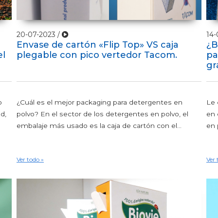
20-07-2023 /
14-
Envase de cartón «Flip Top» VS caja
¿B
el
plegable con pico vertedor Tacom.
pa
gr
o
¿Cuál es el mejor packaging para detergentes en
Le 
d,
polvo? En el sector de los detergentes en polvo, el
en 
embalaje más usado es la caja de cartón con el...
en 
Ver todo »
Ver 