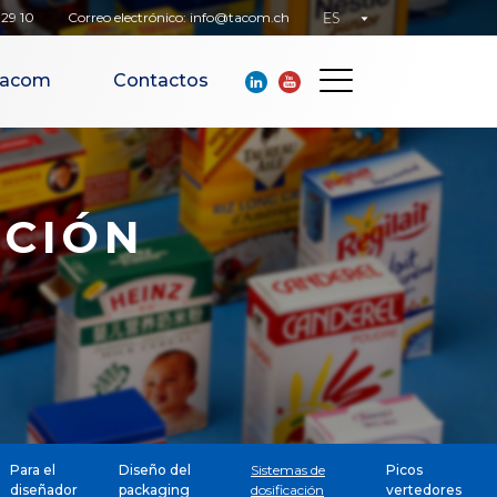
 29 10
Correo electrónico: info@tacom.ch
 Tacom
Contactos
ENTARIOS
PICOS
VERTEDORES
ACIÓN
Pac spout
Cloc spout
Pour & dose
Bispenser
s
LÍNEAS DE
uerpo
EMBALAJE Y
ACCESORIOS
Líneas de embalaje
para estuches de
Para el
Diseño del
Sistemas de
Picos
cartón
diseñador
packaging
dosificación
vertedores