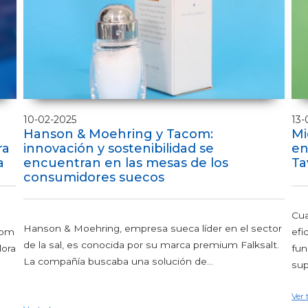
10-02-2025
13-
Hanson & Moehring y Tacom:
Mi
ra
innovación y sostenibilidad se
en
a
encuentran en las mesas de los
Ta
consumidores suecos
Cua
Hanson & Moehring, empresa sueca líder en el sector
com
efi
de la sal, es conocida por su marca premium Falksalt.
dora
fun
La compañía buscaba una solución de...
sup
Ver 