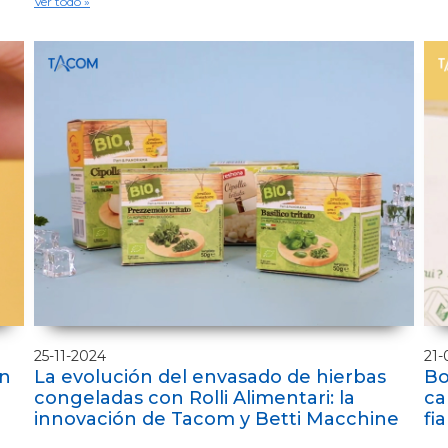
Ver todo »
25-11-2024
21-
on
La evolución del envasado de hierbas
Bo
congeladas con Rolli Alimentari: la
ca
innovación de Tacom y Betti Macchine
fi