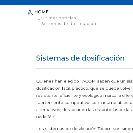
Semillas y legumbr
Diseñadores de
packaging
HOME
Azúcar y sazonado
_ Últimas noticias
_ Sistemas de dosificación
Condimentos cong
Condimentos y esp
Golosinas y decorac
Sal
Azúcares y edulcor
Sistemas de dosificación
Quienes han elegido TACOM saben que un sis
dosificación fácil, práctico, que se puede volver 
resistente, eficiente y ecológico marca la dif
fuertemente competitivo, con innumerables pr
alternativos, destacar en las estanterías de la
nada fácil.
Los sistemas de dosificación Tacom son sinó