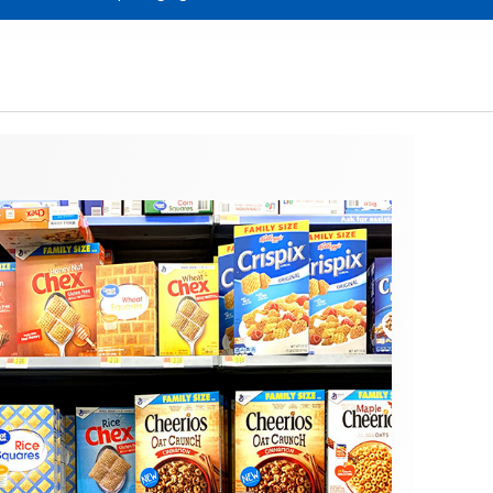
Máquinas aplicadoras
de dosificadores
Carton Feeder
External reel changer
Líneas de envasado
as
usadas
Optimización de
líneas de embalaje