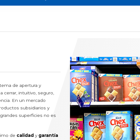
es
Animales y jardinería
res
Fitosanitarios y fertilizantes
elados
Lechos de animales
ecias
Piensos y comida para mascot
iones de repostería
Semillas
antes
tema de apertura y
a cerrar, intuitivo, seguro,
erencia. En un mercado
oductos subsidiarios y
s grandes superficies no es
nimo de
calidad
y
garantía