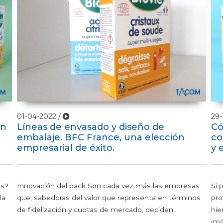
01-04-2022 /
29-
ón
Líneas de envasado y diseño de
Có
embalaje. BFC France, una elección
co
empresarial de éxito.
y 
es?
Innovación del pack Son cada vez más las empresas
Si 
la
que, sabedoras del valor que representa en términos
pro
de fidelización y cuotas de mercado, deciden...
hie
imá